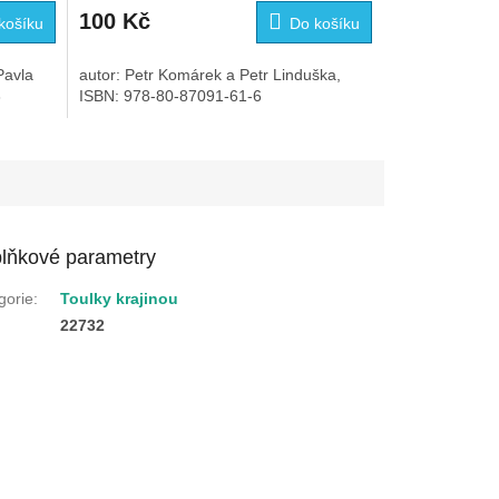
100 Kč
košíku
Do košíku
Pavla
autor: Petr Komárek a Petr Linduška,
3
ISBN: 978-80-87091-61-6
lňkové parametry
gorie
:
Toulky krajinou
:
22732