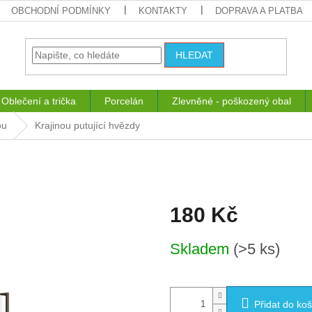
OBCHODNÍ PODMÍNKY
KONTAKTY
DOPRAVA A PLATBA
HLEDAT
Oblečení a trička
Porcelán
Zlevněné - poškozený obal
ou
Krajinou putující hvězdy
180 Kč
Měrná
Skladem
(>5 ks)
cena:
Přidat do koš