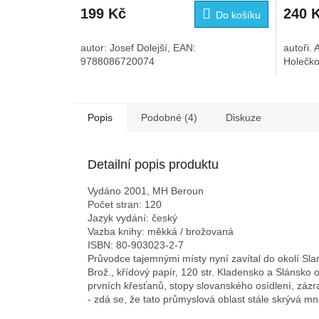
199 Kč
240 
Do košíku
autor: Josef Dolejší, EAN:
autoři. 
9788086720074
Holečk
Popis
Podobné (4)
Diskuze
Detailní popis produktu
Vydáno 2001, MH Beroun
Počet stran: 120
Jazyk vydání: český
Vazba knihy: měkká / brožovaná
ISBN: 80-903023-2-7
Průvodce tajemnými místy nyní zavítal do okolí Sla
Brož., křídový papír, 120 str. Kladensko a Slánsko 
prvních křesťanů, stopy slovanského osídlení, záz
- zdá se, že tato průmyslová oblast stále skrývá mn