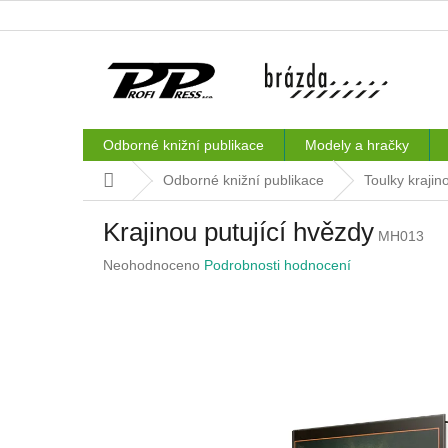
Přejít
na
obsah
Odborné knižní publikace
Modely a hračky
Domů
Odborné knižní publikace
Toulky krajin
Krajinou putující hvězdy
MH013
Průměrné
Neohodnoceno
Podrobnosti hodnocení
hodnocení
produktu
je
0,0
z
5
hvězdiček.