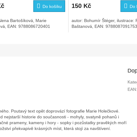
Kč
150 Kč
Do košíku
Do 
Alena Bartošíková, Marie
autor: Bohumír Štéger, ilustrace: 
ová, EAN: 9788086720401
Baštanová, EAN: 978808709175
Dop
Kate
EAN
ného. Poutavý text opět doprovází fotografie Marie Holečkové.
od nejstarší historie do současnosti - mohyly, svatyně pohanů i
račné prameny, kameny i hory - sopky i pozůstatky pravěkých moří
ožství překvapivě krásných míst, která stojí za navštívení.