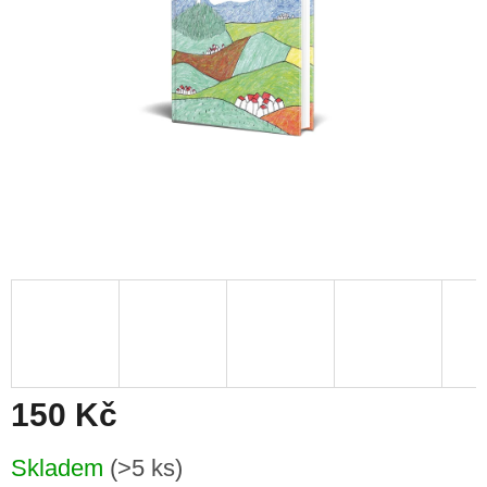
150 Kč
Měrná
Skladem
(>5 ks)
cena: