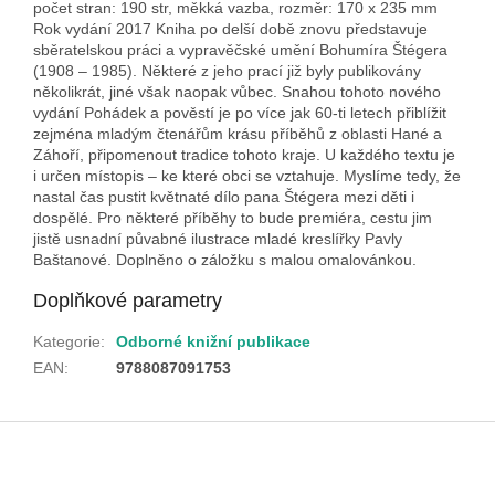
počet stran: 190 str, měkká vazba, rozměr: 170 x 235 mm
Rok vydání 2017 Kniha po delší době znovu představuje
sběratelskou práci a vypravěčské umění Bohumíra Štégera
(1908 – 1985). Některé z jeho prací již byly publikovány
několikrát, jiné však naopak vůbec. Snahou tohoto nového
vydání Pohádek a pověstí je po více jak 60-ti letech přiblížit
zejména mladým čtenářům krásu příběhů z oblasti Hané a
Záhoří, připomenout tradice tohoto kraje. U každého textu je
i určen místopis – ke které obci se vztahuje. Myslíme tedy, že
nastal čas pustit květnaté dílo pana Štégera mezi děti i
dospělé. Pro některé příběhy to bude premiéra, cestu jim
jistě usnadní půvabné ilustrace mladé kreslířky Pavly
Baštanové. Doplněno o záložku s malou omalovánkou.
Doplňkové parametry
Kategorie
:
Odborné knižní publikace
EAN
:
9788087091753
Z
á
p