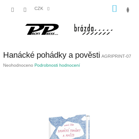
Přejít
NÁKU
na
CZK
obsah
KOŠÍK
Hanácké pohádky a pověsti
AGRIPRINT-07
Průměrné
Neohodnoceno
Podrobnosti hodnocení
hodnocení
produktu
je
0,0
z
5
hvězdiček.