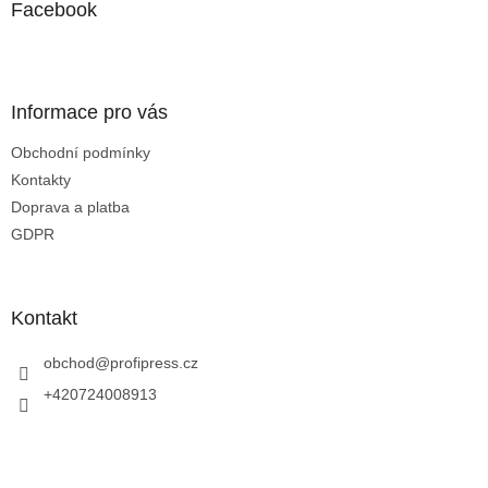
a
Facebook
t
í
Informace pro vás
Obchodní podmínky
Kontakty
Doprava a platba
GDPR
Kontakt
obchod
@
profipress.cz
+420724008913