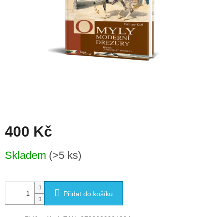
400 Kč
Měrná
Skladem
(>5 ks)
cena:
Přidat do košíku