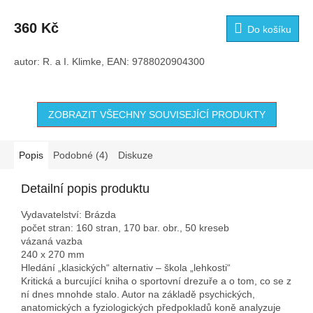
360 Kč
Do košíku
autor: R. a I. Klimke, EAN: 9788020904300
ZOBRAZIT VŠECHNY SOUVISEJÍCÍ PRODUKTY
Popis
Podobné (4)
Diskuze
Detailní popis produktu
Vydavatelství: Brázda
počet stran: 160 stran, 170 bar. obr., 50 kreseb
vázaná vazba
240 x 270 mm
Hledání „klasických“ alternativ – škola „lehkosti“
Kritická a burcující kniha o sportovní drezuře a o tom, co se z
ní dnes mnohde stalo. Autor na základě psychických,
anatomických a fyziologických předpokladů koně analyzuje