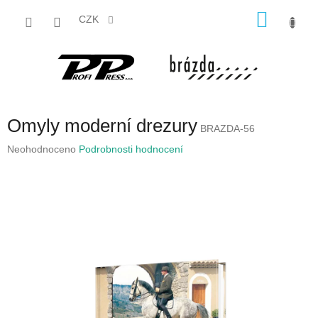
Přejít
NÁKU
na
CZK
obsah
KOŠÍK
Omyly moderní drezury
BRAZDA-56
Průměrné
Neohodnoceno
Podrobnosti hodnocení
hodnocení
produktu
je
0,0
z
5
hvězdiček.