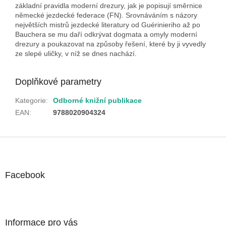
základní pravidla moderní drezury, jak je popisují směrnice
německé jezdecké federace (FN). Srovnáváním s názory
největších mistrů jezdecké literatury od Guérinieriho až po
Bauchera se mu daří odkrývat dogmata a omyly moderní
drezury a poukazovat na způsoby řešení, které by ji vyvedly
ze slepé uličky, v níž se dnes nachází.
Doplňkové parametry
Kategorie
:
Odborné knižní publikace
EAN
:
9788020904324
Z
á
p
a
Facebook
t
í
Informace pro vás