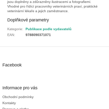
jsou doplněny a zdůrazněny ilustracemi a fotografiemi.
Vhodné pro řídící pracovníky veterinárních praxí, praktické
veterinární lékaře a jejich zaměstnance.
Doplňkové parametry
Kategorie
:
Publikace podle vydavatelů
EAN
:
9788090371071
Z
á
p
a
Facebook
t
í
Informace pro vás
Obchodní podmínky
Kontakty
Doprava a platba