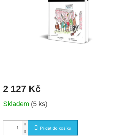
2 127 Kč
Měrná
Skladem
(5 ks)
cena:
Přidat do košíku