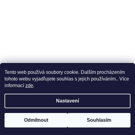
Tento web používá soubory cookie. Dalším procházením
tohoto webu vyjadřujete souhlas s jejich používáním.. Více
informací
zde
.
Nastavení
Odmítnout
Souhlasím
Teleskopický nakladač Manitou MLT 633