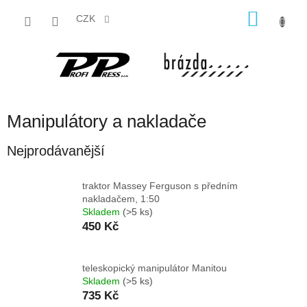
Přejít
NÁKU
na
CZK
obsah
KOŠÍK
Manipulátory a nakladače
Nejprodávanější
traktor Massey Ferguson s předním
nakladačem, 1:50
Skladem
(>5 ks)
450 Kč
teleskopický manipulátor Manitou
Skladem
(>5 ks)
735 Kč