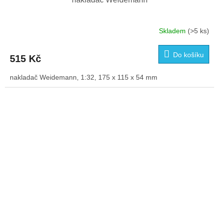
Skladem
(>5 ks)
Průměrné
hodnocení
produktu
Do košíku
515 Kč
je
5,0
nakladač Weidemann, 1:32, 175 x 115 x 54 mm
z
5
hvězdiček.