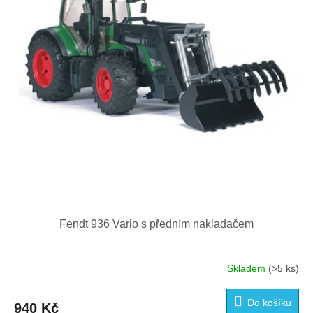
p
r
o
d
u
k
t
ů
Fendt 936 Vario s předním nakladačem
Skladem
(>5 ks)
Do košíku
940 Kč