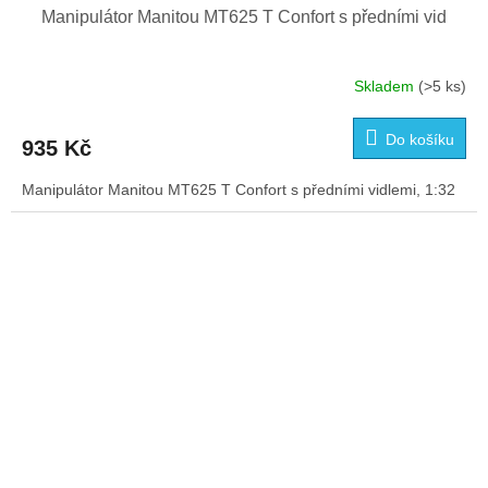
Manipulátor Manitou MT625 T Confort s předními vid
Skladem
(>5 ks)
Průměrné
hodnocení
produktu
Do košíku
935 Kč
je
4,0
Manipulátor Manitou MT625 T Confort s předními vidlemi, 1:32
z
5
hvězdiček.