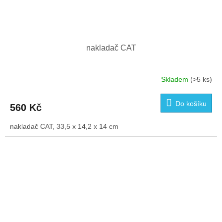
nakladač CAT
Skladem
(>5 ks)
Průměrné
hodnocení
produktu
Do košíku
560 Kč
je
5,0
nakladač CAT, 33,5 x 14,2 x 14 cm
z
5
hvězdiček.