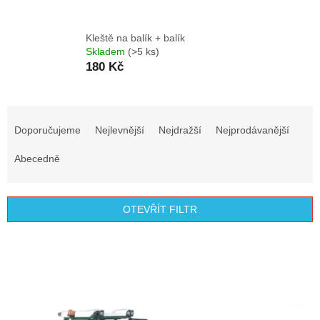
Kleště na balík + balík
Skladem
(>5 ks)
180 Kč
Ř
a
Doporučujeme
Nejlevnější
Nejdražší
Nejprodávanější
z
e
Abecedně
n
í
p
OTEVŘÍT FILTR
r
o
V
d
ý
u
p
k
i
t
s
ů