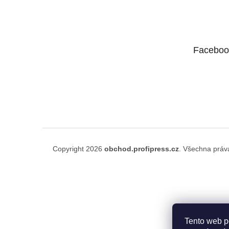
á
p
a
t
Faceboo
í
Copyright 2026
obchod.profipress.cz
. Všechna práv
Tento web p