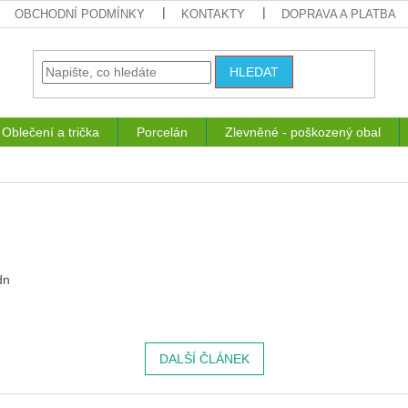
OBCHODNÍ PODMÍNKY
KONTAKTY
DOPRAVA A PLATBA
HLEDAT
Oblečení a trička
Porcelán
Zlevněné - poškozený obal
dn
DALŠÍ ČLÁNEK