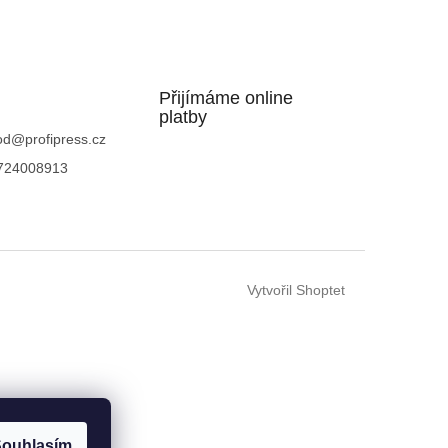
Přijímáme online
platby
od
@
profipress.cz
724008913
Vytvořil Shoptet
ouhlasím