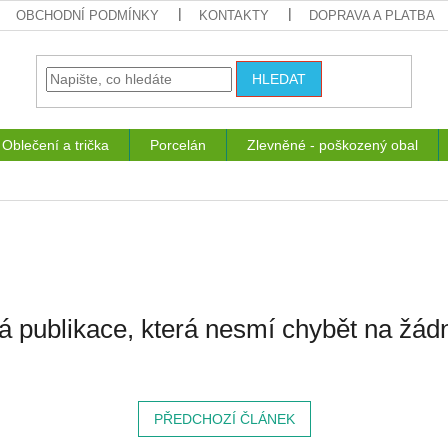
OBCHODNÍ PODMÍNKY
KONTAKTY
DOPRAVA A PLATBA
HLEDAT
Oblečení a trička
Porcelán
Zlevněné - poškozený obal
á publikace, která nesmí chybět na žád
PŘEDCHOZÍ ČLÁNEK