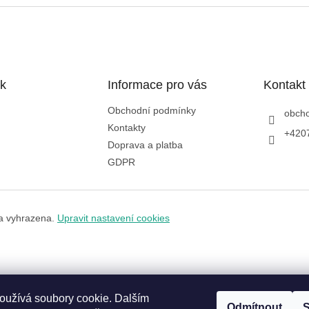
k
Informace pro vás
Kontakt
Obchodní podmínky
obch
Kontakty
+420
Doprava a platba
GDPR
a vyhrazena.
Upravit nastavení cookies
oužívá soubory cookie. Dalším
Odmítnout
S