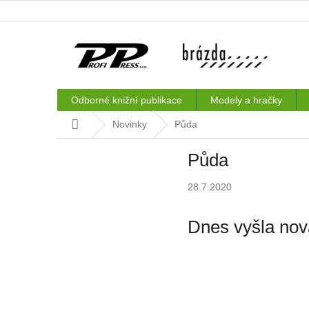
Přejít
na
obsah
Odborné knižní publikace
Modely a hračky
Domů
Novinky
Půda
Půda
28.7.2020
Dnes vyšla nov