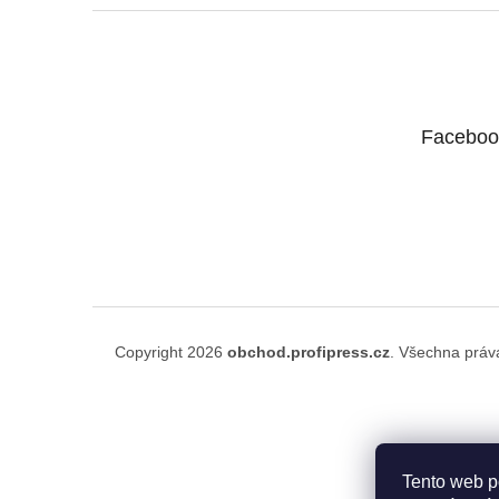
Z
á
p
a
t
Faceboo
í
Copyright 2026
obchod.profipress.cz
. Všechna práv
Tento web p