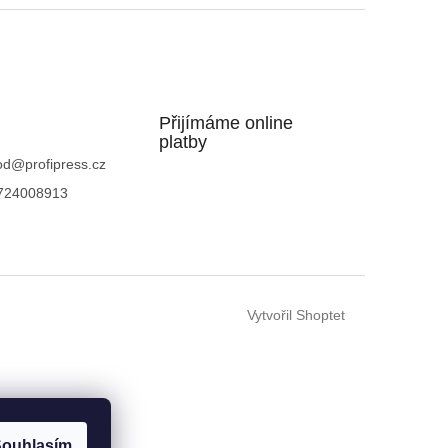
Přijímáme online
platby
od
@
profipress.cz
724008913
Vytvořil Shoptet
ouhlasím