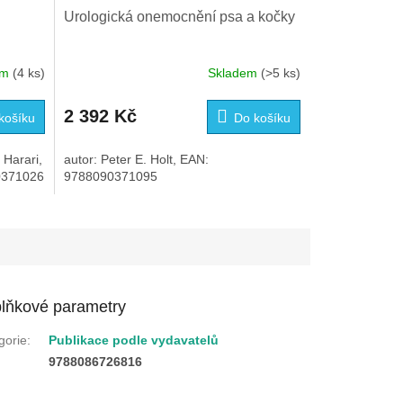
Urologická onemocnění psa a kočky
em
(4 ks)
Skladem
(>5 ks)
2 392 Kč
košíku
Do košíku
 Harari,
autor: Peter E. Holt, EAN:
0371026
9788090371095
lňkové parametry
gorie
:
Publikace podle vydavatelů
:
9788086726816