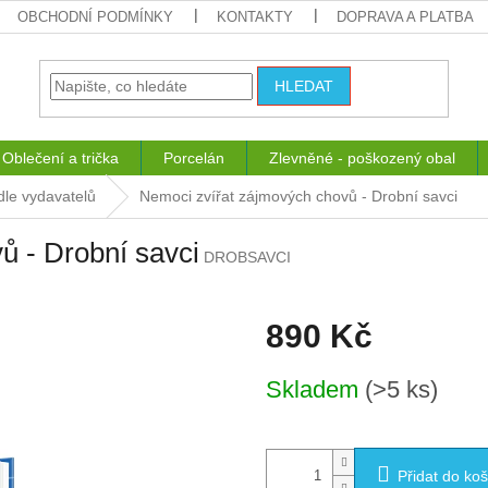
OBCHODNÍ PODMÍNKY
KONTAKTY
DOPRAVA A PLATBA
HLEDAT
Oblečení a trička
Porcelán
Zlevněné - poškozený obal
dle vydavatelů
Nemoci zvířat zájmových chovů - Drobní savci
ů - Drobní savci
DROBSAVCI
890 Kč
Měrná
Skladem
(>5 ks)
cena:
Přidat do koš