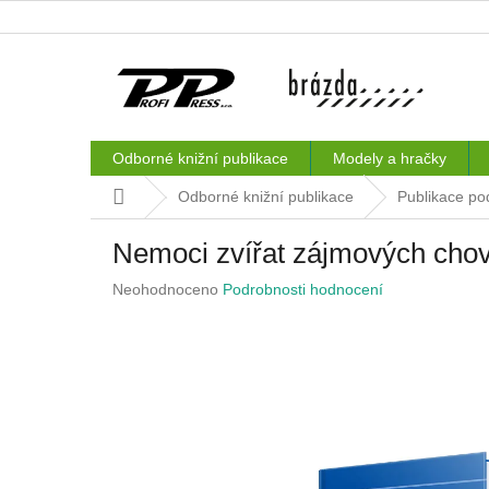
Přejít
na
obsah
Odborné knižní publikace
Modely a hračky
Domů
Odborné knižní publikace
Publikace po
Nemoci zvířat zájmových chov
Průměrné
Neohodnoceno
Podrobnosti hodnocení
hodnocení
produktu
je
0,0
z
5
hvězdiček.