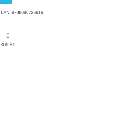
iv, EAN: 9788086726816
SDÍLET