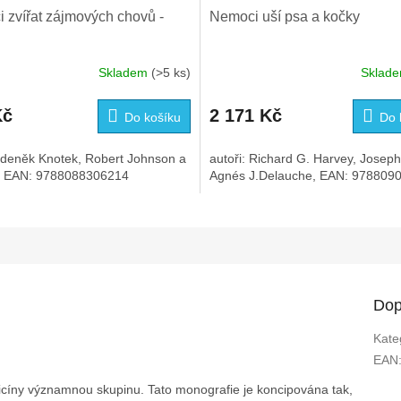
 zvířat zájmových chovů -
Nemoci uší psa a kočky
Skladem
(>5 ks)
Sklad
Kč
2 171 Kč
Do košíku
Do 
Zdeněk Knotek, Robert Johnson a
autoři: Richard G. Harvey, Joseph
v, EAN: 9788088306214
Agnés J.Delauche, EAN: 978809
Dop
Kate
EAN
dicíny významnou skupinu. Tato monografie je koncipována tak,