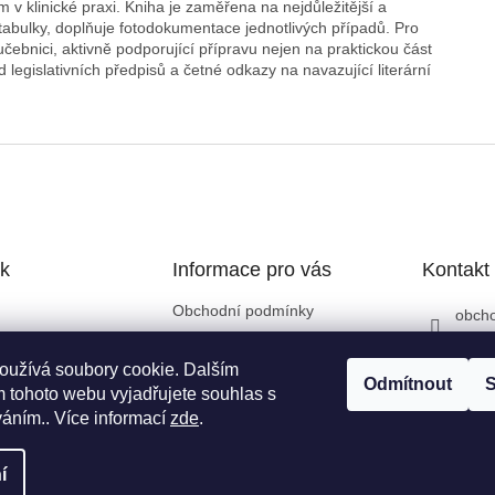
v klinické praxi. Kniha je zaměřena na nejdůležitější a
abulky, doplňuje fotodokumentace jednotlivých případů. Pro
ebnici, aktivně podporující přípravu nejen na praktickou část
ed legislativních předpisů a četné odkazy na navazující literární
k
Informace pro vás
Kontakt
Obchodní podmínky
obch
Kontakty
+420
Doprava a platba
oužívá soubory cookie. Dalším
Odmítnout
S
GDPR
 tohoto webu vyjadřujete souhlas s
váním.. Více informací
zde
.
í
a vyhrazena.
Upravit nastavení cookies