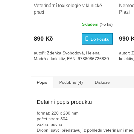
Veterinární toxikologie v klinické
Nemoci
praxi
Plazi
Skladem
(>5 ks)
890 Kč
990 
Do košíku
autoři: Zdeňka Svobodová, Helena
autor: 
Modrá a kolektiv, EAN: 9788086726830
kolekti
Popis
Podobné (4)
Diskuze
Detailní popis produktu
formát: 220 x 280 mm
počet stran: 304
vazba: pevná
Drobní savci představují z pohledu veterinární me