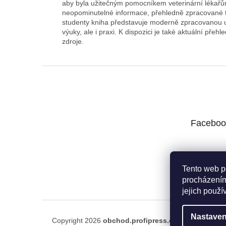
aby byla užitečným pomocníkem veterinární lékařům 
neopominutelné informace, přehledně zpracované t
studenty kniha představuje moderně zpracovanou uč
výuky, ale i praxi. K dispozici je také aktuální přehl
zdroje.
Z
á
p
a
t
Faceboo
í
Tento web p
procházením
jejich použí
Nastaven
Copyright 2026
obchod.profipress.cz
. Všechna práv