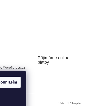
Přijímáme online
platby
od
@
profipress.cz
724008913
ouhlasím
Vytvořil Shoptet