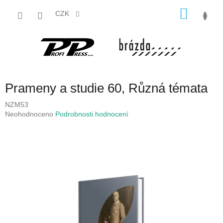
Přejít
NÁKU
na
CZK
obsah
KOŠÍK
Prameny a studie 60, Různá témata
NZM53
Průměrné
Neohodnoceno
Podrobnosti hodnocení
hodnocení
produktu
je
0,0
z
5
hvězdiček.