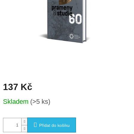
137 Kč
Měrná
Skladem
(>5 ks)
cena:
Přidat do košíku