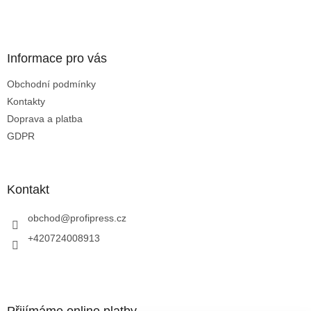
t
í
Informace pro vás
Obchodní podmínky
Kontakty
Doprava a platba
GDPR
Kontakt
obchod
@
profipress.cz
+420724008913
Přijímáme online platby