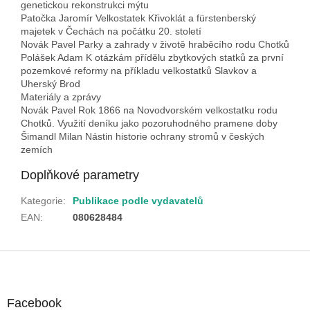
genetickou rekonstrukci mýtu
Patočka Jaromír Velkostatek Křivoklát a fürstenberský
majetek v Čechách na počátku 20. století
Novák Pavel Parky a zahrady v životě hraběcího rodu Chotků
Polášek Adam K otázkám přídělu zbytkových statků za první
pozemkové reformy na příkladu velkostatků Slavkov a
Uherský Brod
Materiály a zprávy
Novák Pavel Rok 1866 na Novodvorském velkostatku rodu
Chotků. Využití deníku jako pozoruhodného pramene doby
Šimandl Milan Nástin historie ochrany stromů v českých
zemích
Doplňkové parametry
Kategorie
:
Publikace podle vydavatelů
EAN
:
080628484
Z
á
p
a
Facebook